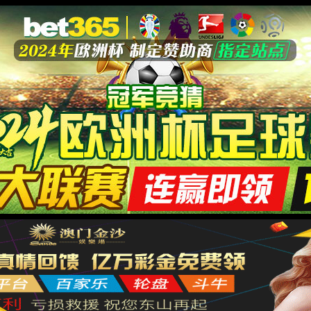
太阳集团tyc33455
关于太阳集团tyc33455